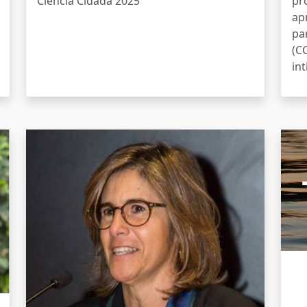
Ciência Cidadã 2025
pr
ap
pa
(C
in