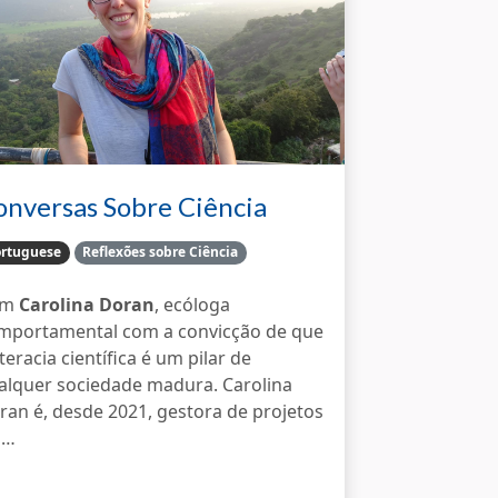
onversas Sobre Ciência
idadã
rtuguese
Reflexões sobre Ciência
om
Carolina Doran
, ecóloga
mportamental com a convicção de que
iteracia científica é um pilar de
alquer sociedade madura. Carolina
ran é, desde 2021, gestora de projetos
 …