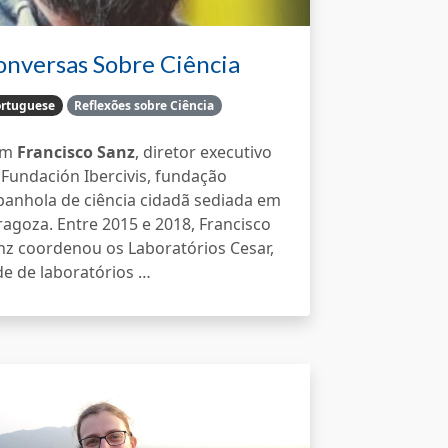
onversas Sobre Ciência
idadã
rtuguese
Reflexões sobre Ciência
om
Francisco Sanz
, diretor executivo
 Fundación Ibercivis, fundação
panhola de ciência cidadã sediada em
ragoza. Entre 2015 e 2018, Francisco
nz coordenou os Laboratórios Cesar,
de de laboratórios …