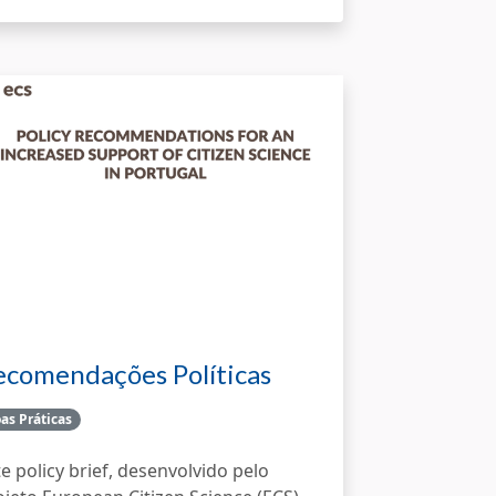
ecomendações Políticas
ara …
as Práticas
te policy brief, desenvolvido pelo