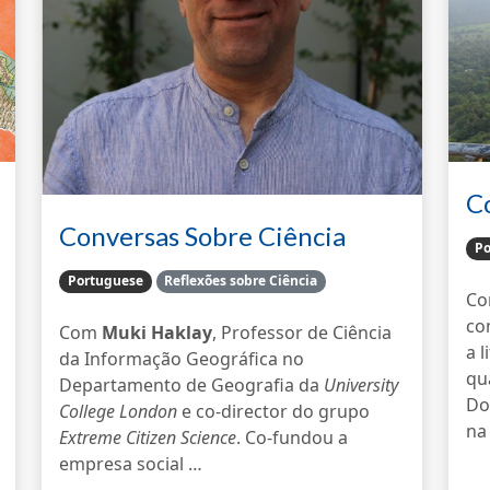
C
C
Conversas Sobre Ciência
Po
Cidadã
Portuguese
Reflexões sobre Ciência
C
co
Com
Muki Haklay
, Professor de Ciência
a l
da Informação Geográfica no
qu
Departamento de Geografia da
University
Do
College London
e co-director do grupo
na
Extreme Citizen Science
. Co-fundou a
empresa social …