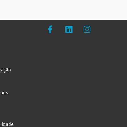
zação
tões
alidade