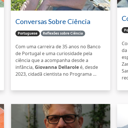
C
Conversas Sobre Ciência
C
Cidadã
Po
Portuguese
Reflexões sobre Ciência
C
Com uma carreira de 35 anos no Banco
da
de Portugal e uma curiosidade pela
es
ciência que a acompanha desde a
Za
infância,
Giovanna Dellarole
é, desde
Sa
2023, cidadã cientista no Programa …
re