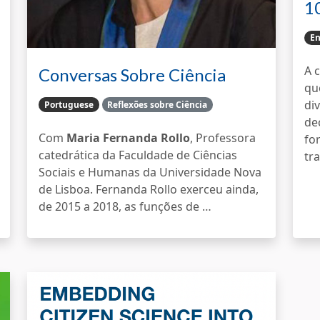
10
C
En
A 
Conversas Sobre Ciência
qu
Cidadã
div
Portuguese
Reflexões sobre Ciência
de
Com
Maria Fernanda Rollo
, Professora
fo
catedrática da Faculdade de Ciências
tr
Sociais e Humanas da Universidade Nova
de Lisboa. Fernanda Rollo exerceu ainda,
de 2015 a 2018, as funções de …