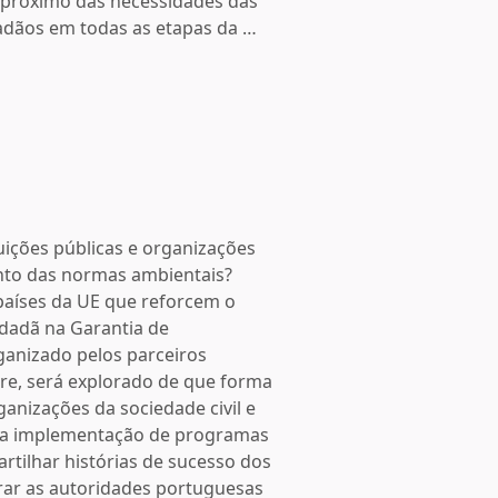
 próximo das necessidades das
adãos em todas as etapas da …
tuições públicas e organizações
ento das normas ambientais?
países da UE que reforcem o
idadã na Garantia de
ganizado pelos parceiros
e, será explorado de que forma
ganizações da sociedade civil e
r na implementação de programas
rtilhar histórias de sucesso dos
irar as autoridades portuguesas