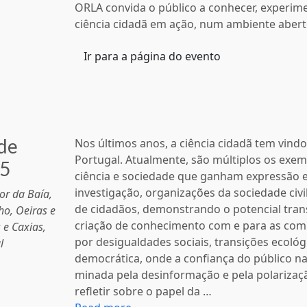
ORLA convida o público a conhecer, experime
ciência cidadã em ação, num ambiente aberto,
Ir para a página do evento
de
Nos últimos anos, a ciência cidadã tem vindo
Portugal. Atualmente, são múltiplos os exe
25
ciência e sociedade que ganham expressão e
investigação, organizações da sociedade civi
or da Baía,
de cidadãos, demonstrando o potencial tran
o, Oeiras e
criação de conhecimento com e para as c
 e Caxias,
por desigualdades sociais, transições ecológ
l
democrática, onde a confiança do público na 
minada pela desinformação e pela polarizaç
refletir sobre o papel da …