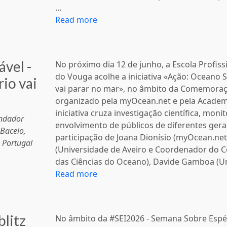
…
Read more
vel -
No próximo dia 12 de junho, a Escola Profiss
do Vouga acolhe a iniciativa «Ação: Oceano Sa
rio vai
vai parar no mar», no âmbito da Comemoraç
organizado pela myOcean.net e pela Academi
iniciativa cruza investigação científica, moni
ndador
envolvimento de públicos de diferentes ger
 Bacelo,
participação de Joana Dionísio (myOcean.net
 Portugal
(Universidade de Aveiro e Coordenador do C
das Ciências do Oceano), Davide Gamboa (Un
Read more
litz
No âmbito da #SEI2026 - Semana Sobre Espéc