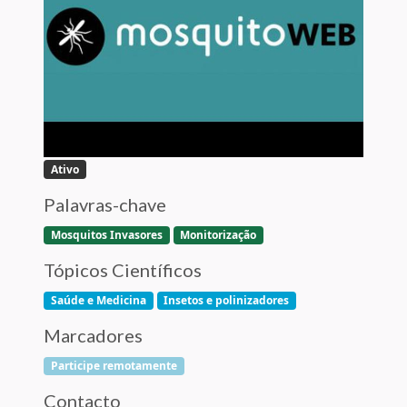
Ativo
Palavras-chave
Mosquitos Invasores
Monitorização
Tópicos Científicos
Saúde e Medicina
Insetos e polinizadores
Marcadores
Participe remotamente
Contacto