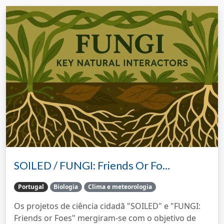
SOILED / FUNGI: Friends Or Fo…
Portugal
Biologia
Clima e meteorologia
Os projetos de ciência cidadã "SOILED" e "FUNGI:
Friends or Foes" mergiram-se com o objetivo de