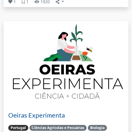
1
1
1920
Oeiras Experimenta
Portugal
Ciências Agrícolas e Pecuárias
Biologia