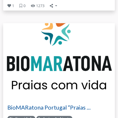
1
0
1273
BioMARatona Portugal “Praias …