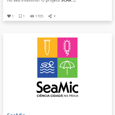
no seu intestino? O projeto
SCAR …
1
1
1705