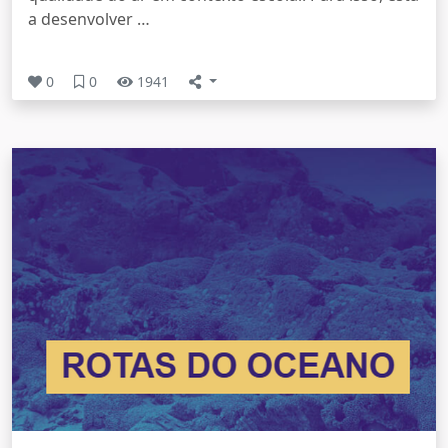
a desenvolver …
0
0
1941