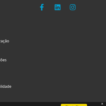
zação
tões
alidade
x