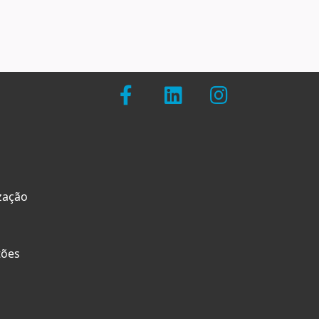
zação
tões